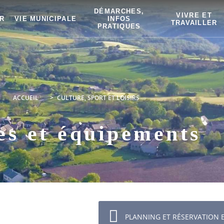
DÉMARCHES,
VIVRE ET
R
VIE MUNICIPALE
INFOS
TRAVAILLER
PRATIQUES
ACCUEIL
>
CULTURE, SPORT ET LOISIRS
es et équipements
PLANNING ET RÉSERVATION E