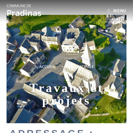
COMMUNE DE
Pradinas
MENU
ACCUEIL
>
VIE MUNICIPALE
Travaux et
projets