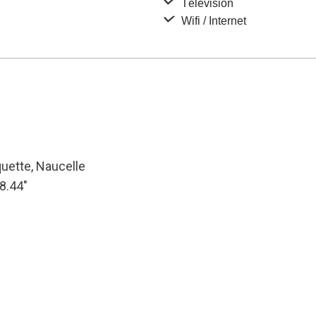
Télévision
Wifi / Internet
uette, Naucelle
28.44″