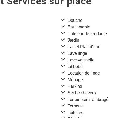
t Services sur place
Douche
Eau potable
Entrée indépendante
Jardin
Lac et Plan d’eau
Lave linge
Lave vaisselle
Lit bébé
Location de linge
Ménage
Parking
Sèche cheveux
Terrain semi-ombragé
Terrasse
Toilettes