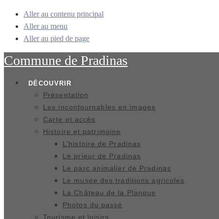
Aller au contenu principal
Aller au menu
Aller au pied de page
Commune de
Pradinas
DÉCOUVRIR
Présentation
Les incontournables en images
Carte et accès
Histoire et patrimoine
L’histoire de Pradinas
Le prieur de Pradinas
Le parc animalier de Pradinas
Le musée des traditions agricoles
La Château de la Planque
Photos du passé
Tourisme et loisirs