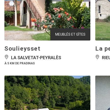
MEUBLÉS ET GÎTES
Soulieysset
La p
LA SALVETAT-PEYRALÈS
RIE
À 5 KM DE PRADINAS