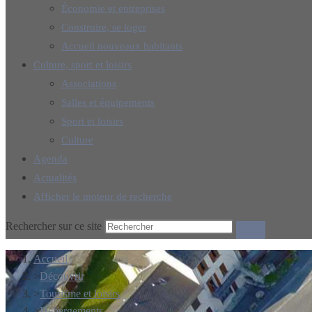
Économie et entreprises
Construire, se loger
Accueil nouveaux habitants
Culture, sport et loisirs
Associations
Salles et équipements
Sport et loisirs
Culture
Agenda
Actualités
Afficher le moteur de recherche
Rechercher sur ce site
Accueil
>
Découvrir
>
Tourisme et loisirs
>
Hébergements