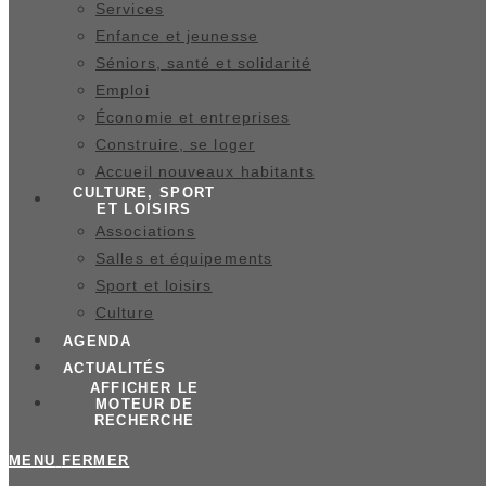
Services
Enfance et jeunesse
Séniors, santé et solidarité
Emploi
Économie et entreprises
Construire, se loger
Accueil nouveaux habitants
CULTURE, SPORT
ET LOISIRS
Associations
Salles et équipements
Sport et loisirs
Culture
AGENDA
ACTUALITÉS
AFFICHER LE
MOTEUR DE
RECHERCHE
MENU
FERMER