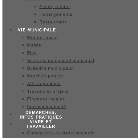
À voir, à faire
Hébergements
Restaurants
VIE MUNICIPALE
Mot du maire
Mairie
Élus
Séances du conseil municipal
Bulletins municipaux
Marchés publics
Affichage légal
Travaux et projets
Finances locales
Intercommunalité
DÉMARCHES,
INFOS PRATIQUES
VIVRE ET
TRAVAILLER
Commerces et professionnels