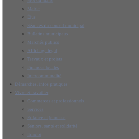
Mot du maire
Mairie
Élus
Séances du conseil municipal
Bulletins municipaux
Marchés publics
Affichage légal
Travaux et projets
Finances locales
Intercommunalité
Démarches, infos pratiques
Vivre et travailler
Commerces et professionnels
Services
Enfance et jeunesse
Séniors, santé et solidarité
Emploi