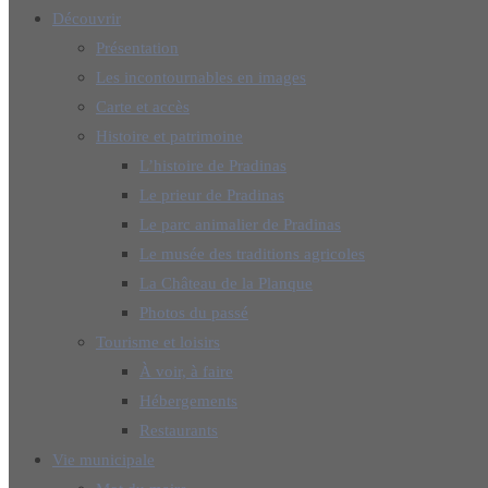
Découvrir
Présentation
Les incontournables en images
Carte et accès
Histoire et patrimoine
L’histoire de Pradinas
Le prieur de Pradinas
Le parc animalier de Pradinas
Le musée des traditions agricoles
La Château de la Planque
Photos du passé
Tourisme et loisirs
À voir, à faire
Hébergements
Restaurants
Vie municipale